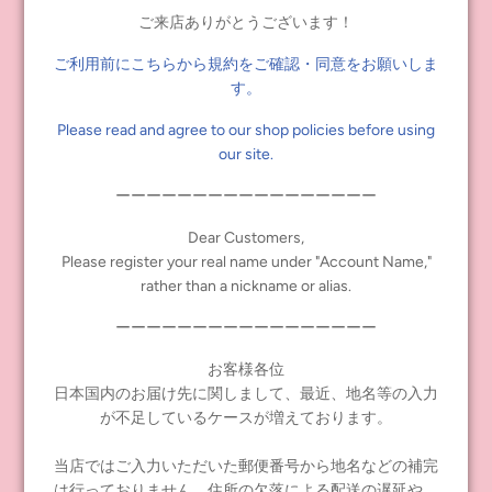
Dear Darling fashion for
ご来店ありがとうございます！
dolls「アリスセット」ターコイ
ズ
ご利用前にこちらから規約をご確認・同意をお願いしま
¥8,250
す。
Please read and agree to our shop policies before using
our site.
前へ
1
2
次へ
ーーーーーーーーーーーーーーーーー
Dear Customers,
Please register your real name under "Account Name,"
rather than a nickname or alias.
INFORMATION
ーーーーーーーーーーーーーーーーー
≪notice≫ About Global Shipping
お客様各位
よくあるお問い合わせ
日本国内のお届け先に関しまして、最近、地名等の入力
お問い合わせ
が不足しているケースが増えております。
配送ポリシー
返金ポリシー
当店ではご入力いただいた郵便番号から地名などの補完
は行っておりません。住所の欠落による配送の遅延や、