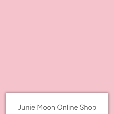
Dear Darling fashion for
Dear Darling fashion for
dolls「ティアードスカート」タ
dolls「アリスセット」ブルーグ
ーコイズブルー
レー
¥3,080
¥8,250
Junie Moon Online Shop