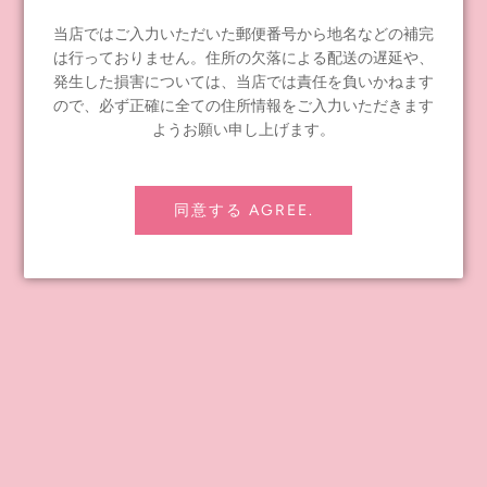
Publisher: CWC Publishing (Cross World Connections Inc.)
Publisher: Junko Wong
当店ではご入力いただいた郵便番号から地名などの補完
Published and distributed by: Boutique-sha Co.
は行っておりません。住所の欠落による配送の遅延や、
Scheduled publication date: February 22, 2023, noon (JST)
発生した損害については、当店では責任を負いかねます
ので、必ず正確に全ての住所情報をご入力いただきます
ようお願い申し上げます。
タグ:
Blythe Goods
,
Book
Share
Tweet
Pin it
同意する AGREE.
前の記事
次の記事
INFORMATION
≪notice≫ About Global Shipping
よくあるお問い合わせ