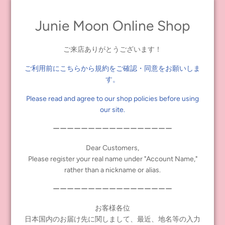
Junie Moon Online Shop
ご来店ありがとうございます！
ご利用前にこちらから規約をご確認・同意をお願いしま
す。
Please read and agree to our shop policies before using
Dear Darling fashion for
Dear Darling fashion for
our site.
dolls「mezzo pianoコラボレー
dolls「mezzo pianoコラボレー
ション ギンガムチェックドレス
ション ギンガムチェックドレス
ーーーーーーーーーーーーーーーーー
セット」レッド
セット」ピンク
¥8,580
¥8,580
Dear Customers,
Please register your real name under "Account Name,"
rather than a nickname or alias.
ーーーーーーーーーーーーーーーーー
お客様各位
INFORMATION
日本国内のお届け先に関しまして、最近、地名等の入力