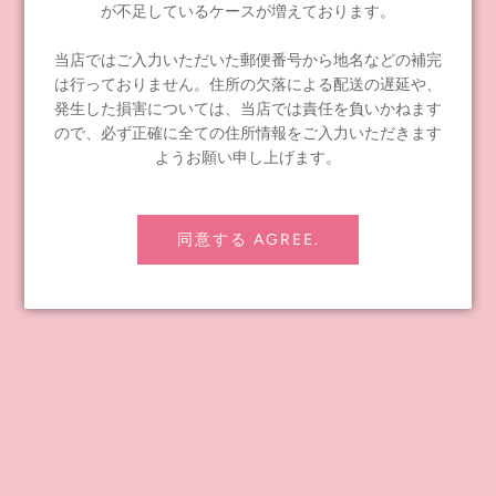
が不足しているケースが増えております。
≪notice≫ About Global Shipping
よくあるお問い合わせ
当店ではご入力いただいた郵便番号から地名などの補完
お問い合わせ
は行っておりません。住所の欠落による配送の遅延や、
発生した損害については、当店では責任を負いかねます
配送ポリシー
ので、必ず正確に全ての住所情報をご入力いただきます
返金ポリシー
ようお願い申し上げます。
プライバシーポリシー
特定商取引法に基づく表記
同意する AGREE.
会社概要
卸売りをご希望の企業さま
Junie Moon's Story
CONTENTS
Instagram
Facebook