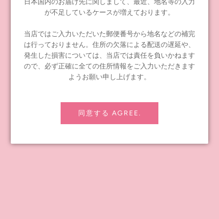
日本国内のお届け先に関しまして、最近、地名等の入力
INFORMATION
が不足しているケースが増えております。
≪notice≫ About Global Shipping
当店ではご入力いただいた郵便番号から地名などの補完
よくあるお問い合わせ
は行っておりません。住所の欠落による配送の遅延や、
お問い合わせ
発生した損害については、当店では責任を負いかねます
配送ポリシー
ので、必ず正確に全ての住所情報をご入力いただきます
ようお願い申し上げます。
返金ポリシー
プライバシーポリシー
特定商取引法に基づく表記
同意する AGREE.
会社概要
卸売りをご希望の企業さま
Junie Moon's Story
CONTENTS
Instagram