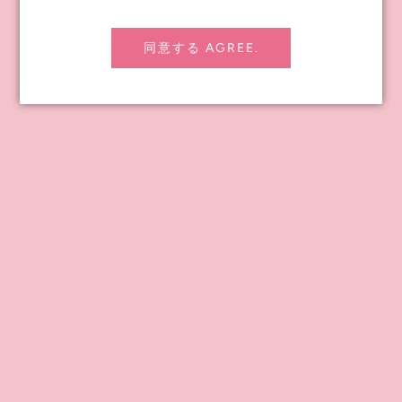
同意する AGREE.
FINAL SPECIFICATIONS FOR THE CWC EXCLUSIVE NEO
BLYTHE "FRUITY KALEIDOSCOPE"
2026年 03月 13日
As I wandered down the hill toward the bustling intersection of
Harajuku, a cheerful photographer called out with a grin. “Mind if I
snap your photo for FRUiTS?” he asked. My heart skipped—
FRUiTS! That iconic magazine that captured Tokyo’s most daring