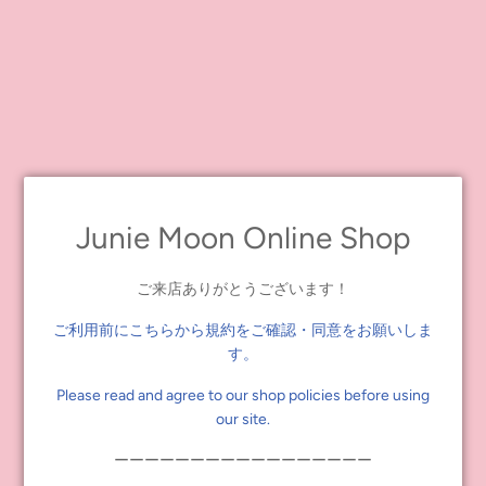
です。
20周年のロゴがアクセントになっているグッズです★
※こちらの商品は当店での単品の取り扱いはございません。
ステッカーセット は、大きめの丸型、楕円、スクエアの形違いの3
種をセットしました。
身の回りのものに貼って、楽しんでくださいね♪
ブライス20周年記念ステッカーセット
Junie Moon Online Shop
各1枚 計3枚入り
サイズ：約直径9cm、W11×H9cm、W10×H10cm、台紙
W12×H9.5cm
ご来店ありがとうございます！
OPP袋入り
日本製
ご利用前にこちらから規約をご確認・同意をお願いしま
発売日：2021年3月20日（土）
す。
販売価格：770円（税抜価格700円）
Please read and agree to our shop policies before using
our site.
ミラーのモデルには、肌色が違うドール7体のドールが集合！
ーーーーーーーーーーーーーーーーー
ファッション、肌色、瞳、ヘアカラーは違うけど、みんなとって