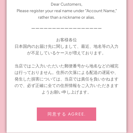
も素敵なブライスたち★
Dear Customers,
手のひらにちょうどいいサイズの缶ミラーです。
Please register your real name under "Account Name,"
rather than a nickname or alias.
ブライス20周年記念缶ミラー
サイズ：直径7.6cm
ーーーーーーーーーーーーーーーーー
PP袋入り
お客様各位
日本製
日本国内のお届け先に関しまして、最近、地名等の入力
発売日：2021年3月20日（土）
販売価格：638円（税抜価格580円）
が不足しているケースが増えております。
当店ではご入力いただいた郵便番号から地名などの補完
は行っておりません。住所の欠落による配送の遅延や、
歴代のアニバーサリドールをセレクトして、20周年のお祝いムー
発生した損害については、当店では責任を負いかねます
ドを表現したデザインです。
ので、必ず正確に全ての住所情報をご入力いただきます
20周年のアニバーサリードールの登場を心待ちしているようなプ
ようお願い申し上げます。
リンセスブライスたちの華やかなデザインのトートバッグです。
ブライス20周年記念トートバッグ S
サイズ：W30×H20×H10cm 持ち手29cm
同意する AGREE.
台紙W12×H9.5cm、OPP袋入り
日本製
発売日：2021年3月20日（土）