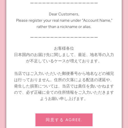
ーーーーーーーーーーーーーーーーー
Dear Customers,
Please register your real name under "Account Name,"
rather than a nickname or alias.
ーーーーーーーーーーーーーーーーー
お客様各位
日本国内のお届け先に関しまして、最近、地名等の入力
卓上カレンダーは、使用後に写真部分を切り取ってポストカード
が不足しているケースが増えております。
通して使用できるタイプです。
-----
当店ではご入力いただいた郵便番号から地名などの補完
2024
ブライス卓上カレンダー 「プルクリトゥディナス」
は行っておりません。住所の欠落による配送の遅延や、
販売価格：
1,738
円（税抜価格
1,580
円）
発生した損害については、当店では責任を負いかねます
発売日
:2022
年
7
月
29
日（土）正午～
ので、必ず正確に全ての住所情報をご入力いただきます
ようお願い申し上げます。
全
1
種
サイズ：
H16cm
×
W20cm
×
D7cm
12
枚
+
表紙（写真部分が切りはなせるポストカードタイプ）
ダブルリング仕様
同意する AGREE.
OPP
袋入り