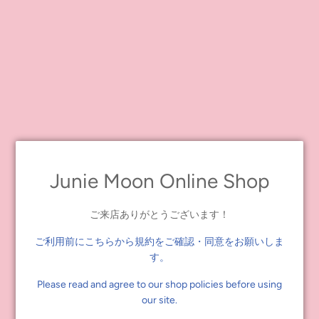
ュールの共有も便利です。
-----
2024
ブライス壁掛けカレンダー 「プルクリトゥディナス」
販売価格：
1,848
円（税抜価格
1,680
円）
発売日
:2023
年
7
月
29
日（土）正午～
全
1
種
サイズ：
H26cm xW25.5cm
（開いた状態：
H52cm
×
W25.5cm
）
表紙
+
マンスリーカレンダー
12
ヶ月
+
年間カレンダー
製本：中綴じ（ホッチキス止め）
OPP
袋入り
日本製
Junie Moon Online Shop
-----
ご来店ありがとうございます！
ご利用前にこちらから規約をご確認・同意をお願いしま
す。
Please read and agree to our shop policies before using
our site.