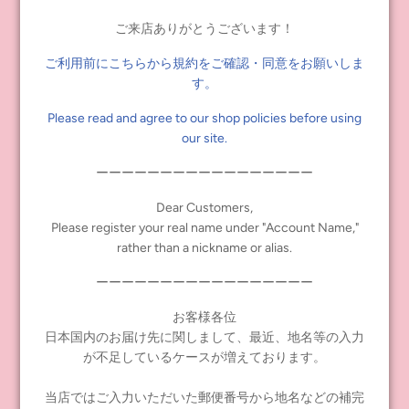
（火）発送予定
ご来店ありがとうございます！
8
月
19
日（月）午前中までのご注文分（ご入金分）：
8
月
21
日
（水）発送予定
ご利用前にこちらから規約をご確認・同意をお願いしま
以降通常通りとなります。
す。
※商品により、発送のタイミングが異なる場合もございます。
Please read and agree to our shop policies before using
詳細は各商品詳細をご確認ください。
our site.
※交通機関の混雑などにより、通常より配送にお時間がかかる場
合がございます。
ーーーーーーーーーーーーーーーーー
配送指定等ございます場合は、お日にちに余裕を持ってご注文く
ださいますようお願いいたします。
Dear Customers,
ご迷惑をおかけ致しますが、ご理解・ご了承のほどをお願いいた
Please register your real name under "Account Name,"
します。
rather than a nickname or alias.
ーーーーーーーーーーーーーーーーー
●「Such As,」
8
月
20
日（火）～
8
月
26
日（月）の期間は休業とさせていただきま
お客様各位
す。
日本国内のお届け先に関しまして、最近、地名等の入力
営業時間：
13
：
00
～
19
：
00
が不足しているケースが増えております。
※火・水曜日定休
当店ではご入力いただいた郵便番号から地名などの補完