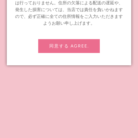
は行っておりません。住所の欠落による配送の遅延や、
発生した損害については、当店では責任を負いかねます
タグ:
お知らせ
ので、必ず正確に全ての住所情報をご入力いただきます
ようお願い申し上げます。
Share
Tweet
Pin it
同意する AGREE.
前の記事
次の記事
INFORMATION
≪notice≫ About Global Shipping
よくあるお問い合わせ
お問い合わせ
配送ポリシー
返金ポリシー