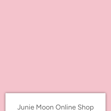
●新宿店
8
月
21
日（水）は休館日となります。
上記以外は通常営業いたします。
営業時間：
11
：
00
～
20
：
00
●原宿店
通常営業しております。
営業時間：12：00～20：00
※火・水曜日定休
●オンラインショップ（ジャパン）
サポート休業
8月
10
日（土）～
8
月
18
日（日）
休業期間中のお問い合わせは、8月
19
日（月）以降順次対応させて
いただきます。
※サポート休業期間中もご注文はお受け致しております。
《発送スケジュール》
8
月
8
日（木）午前中までのご注文分（ご入金分）：
8
月
9
日（金）
発送予定
Junie Moon Online Shop
8
月
15
日（木）午前中までのご注文分（ご入金分）：
8
月
20
日