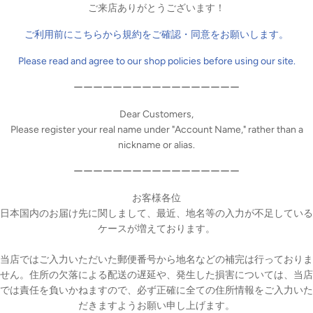
トです。
ご来店ありがとうございます！
があってメインバッグとして使用しても
OK！
形は縦長のバケツ型で、
ご利用前にこちらから規約をご確認・同意をお願いします。
は、大きなストライプのリボンが印象的なブライスをモデルにした「ス
Please read and agree to our shop policies before using our site.
！？ユニークなヘアピンをつけた「トゥースブラシ」の
2
種類です。
ーーーーーーーーーーーーーーーーー
Dear Customers,
ブラシ
Please register your real name under "Account Name," rather than a
nickname or alias.
（船底）
ーーーーーーーーーーーーーーーーー
お客様各位
日本国内のお届け先に関しまして、最近、地名等の入力が不足している
ケースが増えております。
当店ではご入力いただいた郵便番号から地名などの補完は行っておりま
せん。住所の欠落による配送の遅延や、発生した損害については、当店
では責任を負いかねますので、必ず正確に全ての住所情報をご入力いた
0
）
～
だきますようお願い申し上げます。