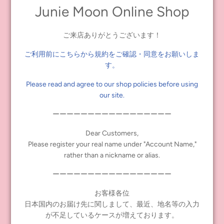
気になる作品はこちらからチェック☆
Junie Moon Online Shop
http://osaka.juniemoon-shop.com/?cid=4
ご来店ありがとうございます！
ご利用前にこちらから規約をご確認・同意をお願いしま
タグ:
blythe
,
youtube
,
ブライス
す。
Share
Tweet
Pin it
Please read and agree to our shop policies before using
our site.
ーーーーーーーーーーーーーーーーー
前の記事
次の記事
Dear Customers,
Please register your real name under "Account Name,"
rather than a nickname or alias.
ーーーーーーーーーーーーーーーーー
INFORMATION
お客様各位
日本国内のお届け先に関しまして、最近、地名等の入力
≪notice≫ About Global Shipping
が不足しているケースが増えております。
よくあるお問い合わせ