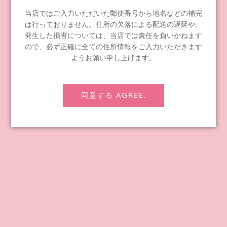
お問い合わせ
当店ではご入力いただいた郵便番号から地名などの補完
配送ポリシー
は行っておりません。住所の欠落による配送の遅延や、
発生した損害については、当店では責任を負いかねます
返金ポリシー
ので、必ず正確に全ての住所情報をご入力いただきます
プライバシーポリシー
ようお願い申し上げます。
特定商取引法に基づく表記
会社概要
同意する AGREE.
卸売りをご希望の企業さま
Junie Moon's Story
CONTENTS
Instagram
Facebook
YouTube Channel
Blog-JP