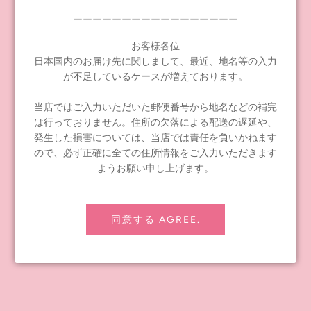
ーーーーーーーーーーーーーーーーー
お客様各位
日本国内のお届け先に関しまして、最近、地名等の入力
が不足しているケースが増えております。
当店ではご入力いただいた郵便番号から地名などの補完
は行っておりません。住所の欠落による配送の遅延や、
発生した損害については、当店では責任を負いかねます
ので、必ず正確に全ての住所情報をご入力いただきます
発売日：
2024
年
5
月
25
日（土）正午～
ようお願い申し上げます。
※Junie Moonオンラインショップ先行販売
販売価格：
3,960
円（税抜価格
3,600
円）
同意する AGREE.
タグ:
グッズ
,
新商品
Share
Tweet
Pin it