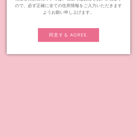
Share
Tweet
Pin it
ので、必ず正確に全ての住所情報をご入力いただきます
ようお願い申し上げます。
前の記事
次の記事
同意する AGREE.
INFORMATION
≪notice≫ About Global Shipping
よくあるお問い合わせ
お問い合わせ
配送ポリシー
返金ポリシー
プライバシーポリシー
特定商取引法に基づく表記