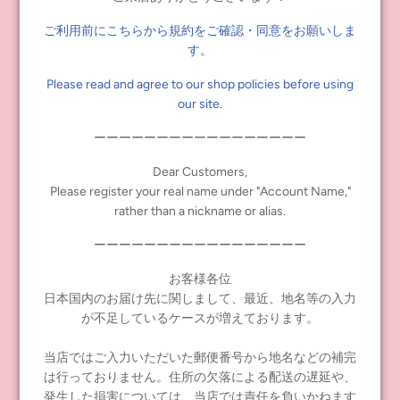
ご利用前にこちらから規約をご確認・同意をお願いしま
す。
Please read and agree to our shop policies before using
our site.
ーーーーーーーーーーーーーーーーー
全1色：ブラック
サイズ：22cm
ドールサイズ／頭囲約
27cm
仕上がり（ヘッドドレ
Dear Customers,
ス）
Please register your real name under "Account Name,"
セット内容：着物、帯、ヘッドドレス
rather than a nickname or alias.
価格：
9,020
円（税抜価格：
8,200
円）
ーーーーーーーーーーーーーーーーー
発売日：
10
月
26
日（土）正午～
お客様各位
※ドール本体、上記商品以外の小物は付属しません。
日本国内のお届け先に関しまして、最近、地名等の入力
が不足しているケースが増えております。
当店ではご入力いただいた郵便番号から地名などの補完
タグ:
ディアダーリン
,
新商品
は行っておりません。住所の欠落による配送の遅延や、
発生した損害については、当店では責任を負いかねます