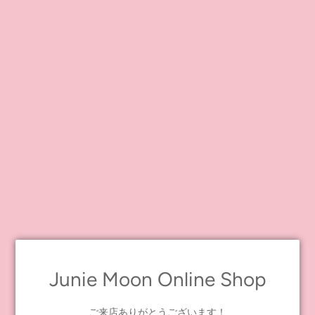
人気だったレース着物に新色のブラックが登場！
フリルやレースをたっぷり使った帯とヘッドドレスがセットにな
っています！
レースを全体に使用していても控えめなカラーなので、小物次第
で色々なコーディネートが楽しめますよ♪
Dear Darling fashion for dolls「レース着物セット」
Junie Moon Online Shop
ご来店ありがとうございます！