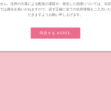
上カ
VOL. 2 ♡ #OOAKBLYTHE ART SHOW:
C
せん。住所の欠落による配送の遅延や、発生した損害については、当店
♡「BLYTHE 20TH ANNIVERSARY」AT
「
では責任を負いかねますので、必ず正確に全ての住所情報をご入力いた
#JUNIEMOON DAIKANYAMAのお知らせです
販
だきますようお願い申し上げます。
2021年 06月 24日
20
Junie Moon代官山店にて2021年6月8日（火）より開
2
同意する AGREE.
催している合同展「Blythe 20th Anniversary」のご紹
ー
介動画第二弾です♪
た
00
もっと読む
も
前へ
1
2
3
4
5
…
20
次へ