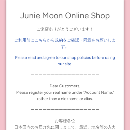
AB判
H 257 × W 210 mm
Junie Moon Online Shop
【仕様】
ご来店ありがとうございます！
製本：ソフトカバー、並製本
ページ数：全168ページ（オールカラー）
ご利用前にこちらから規約をご確認・同意をお願いしま
発行：CWC パブリッシング
す。
株式会社クロスワールドコネクションズ
Please read and agree to our shop policies before using
発行人：ジュンコ・ウォング
our site.
発行所：株式会社グラフィック社
ーーーーーーーーーーーーーーーーー
【主なコンテンツ】
●ヒストリー
Dear Customers,
●ブライス仕様説明（ネオ・ミディ・プチ）
Please register your real name under "Account Name,"
●ブライスデータ（ネオ47種、ミディ10種）
rather than a nickname or alias.
●ドールメイキングエピソード
ーーーーーーーーーーーーーーーーー
●デザイン画ラインナップ
●アニバーサリードールの取り卸しイメージグラビア集
お客様各位
●ドール開発紹介
日本国内のお届け先に関しまして、最近、地名等の入力