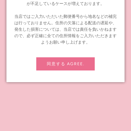
●クイズ
が不足しているケースが増えております。
●開封・お手入れ・保管方法
●店頭配布ペーパー「ブライスノウズ」バックナンバー・増
当店ではご入力いただいた郵便番号から地名などの補完
刊号
は行っておりません。住所の欠落による配送の遅延や、
●用語集
発生した損害については、当店では責任を負いかねます
●索引
ので、必ず正確に全ての住所情報をご入力いただきます
ようお願い申し上げます。
Share
Tweet
Pin it
同意する AGREE.
INFORMATION