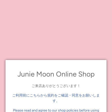
フラワー
数量
-
+
カートに追加する
【柄】
フラワー（スプリングホープ）
Junie Moon Online Shop
ハート（ラブリーキャサリンズコーナー）
ジュエル（ジュノエステラ）
ご来店ありがとうございます！
プレゼント（ブルーラビット）
ケーキ（クインテセンシャル ジャーニー）
ご利用前にこちらから規約をご確認・同意をお願いしま
バルーン（ファイティンミルク サランヘ）
す。
Please read and agree to our shop policies before using
【サイズ】