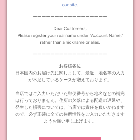
our site.
H 15 × W 10 cm
ーーーーーーーーーーーーーーーーー
【素材】
紙
Dear Customers,
Please register your real name under "Account Name,"
rather than a nickname or alias.
【その他】
日本製
ーーーーーーーーーーーーーーーーー
お客様各位
日本国内のお届け先に関しまして、最近、地名等の入力
Share
Tweet
Pin it
が不足しているケースが増えております。
当店ではご入力いただいた郵便番号から地名などの補完
は行っておりません。住所の欠落による配送の遅延や、
発生した損害については、当店では責任を負いかねます
ので、必ず正確に全ての住所情報をご入力いただきます
ようお願い申し上げます。