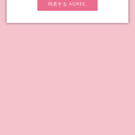
同意する AGREE.
INFORMATION
≪notice≫ About Global Shipping
よくあるお問い合わせ
お問い合わせ
配送ポリシー
返金ポリシー
プライバシーポリシー
特定商取引法に基づく表記
会社概要
卸売りをご希望の企業さま
Junie Moon's Story
CONTENTS
Instagram