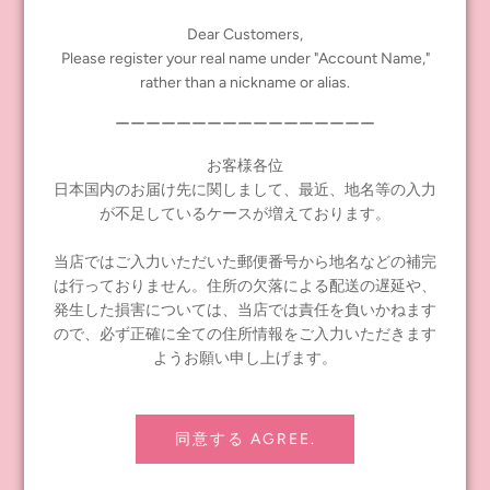
紙
Dear Customers,
【その他】
Please register your real name under "Account Name,"
日本製
rather than a nickname or alias.
ーーーーーーーーーーーーーーーーー
Share
Tweet
Pin it
お客様各位
日本国内のお届け先に関しまして、最近、地名等の入力
が不足しているケースが増えております。
当店ではご入力いただいた郵便番号から地名などの補完
は行っておりません。住所の欠落による配送の遅延や、
発生した損害については、当店では責任を負いかねます
ので、必ず正確に全ての住所情報をご入力いただきます
ようお願い申し上げます。
INFORMATION
≪notice≫ About Global Shipping
同意する AGREE.
よくあるお問い合わせ
お問い合わせ