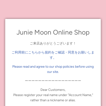
pink bisque doll Clearly Claire, and the steam gray Sherry Victorian.
Blythe Multifunction Pen
Types: Mermaid Tasha, Clearly Claire, Sherry Victorian
Size: H13.5cm x Circumference 1.2cm
Material: Poly-carbonate
Pen ink: Oil pen (ink color: black, red, blue 0.8mm) + mechanical
Junie Moon Online Shop
pencil (lead size: 0.5mm)
Made in Japan
ご来店ありがとうございます！
Price: 680JPY + tax
ご利用前にこちらから規約をご確認・同意をお願いしま
Available May 11th, 2019 (Sat)
す。
Please read and agree to our shop policies before using
Click here to purchase
our site.
ーーーーーーーーーーーーーーーーー
Dear Customers,
Please register your real name under "Account Name,"
Share
Tweet
Pin it
rather than a nickname or alias.