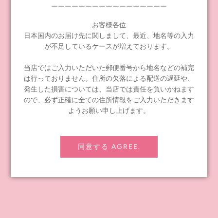
ーーーーーーーーーーーーーーーーー
PREVIOUS POST
NEXT POST
お客様各位
日本国内のお届け先に関しまして、最近、地名等の入力
が不足しているケースが増えております。
当店ではご入力いただいた郵便番号から地名などの補完
は行っておりません。住所の欠落による配送の遅延や、
INFORMATION
発生した損害については、当店では責任を負いかねます
ので、必ず正確に全ての住所情報をご入力いただきます
≪notice≫ About Global Shipping
ようお願い申し上げます。
FAQ
Contact Us
Shipping policy
同意する AGREE.
Refund policy
Privacy Policy
Legal notice
About Us
For companies wishing to wholesale