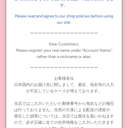
す。
Please read and agree to our shop policies before using
our site.
Pink (online shop limited color)
ーーーーーーーーーーーーーーーーー
Size: 22cm doll size
Dear Customers,
Please register your real name under "Account Name,"
Price: 3,300 yen (excluding tax: 3,000 yen)
rather than a nickname or alias.
Release date: Saturday, August 10, at noon
ーーーーーーーーーーーーーーーーー
*The doll itself and accessories other than the above items are not
お客様各位
included.
日本国内のお届け先に関しまして、最近、地名等の入力
が不足しているケースが増えております。
Tags:
Dear Darling
,
New
当店ではご入力いただいた郵便番号から地名などの補完
は行っておりません。住所の欠落による配送の遅延や、
Share
Tweet
Pin it
発生した損害については、当店では責任を負いかねます
ので、必ず正確に全ての住所情報をご入力いただきます