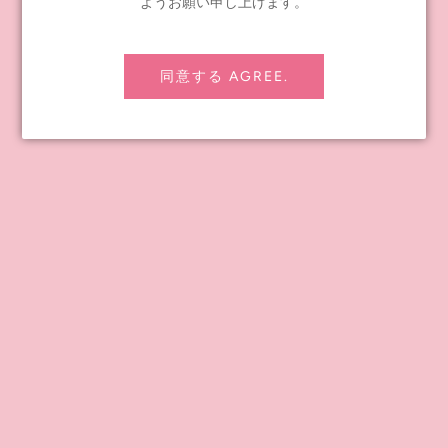
ようお願い申し上げます。
PREVIOUS POST
NEXT POST
同意する AGREE.
INFORMATION
≪notice≫ About Global Shipping
FAQ
Contact Us
Shipping policy
Refund policy
Privacy Policy
Legal notice
About Us
For companies wishing to wholesale