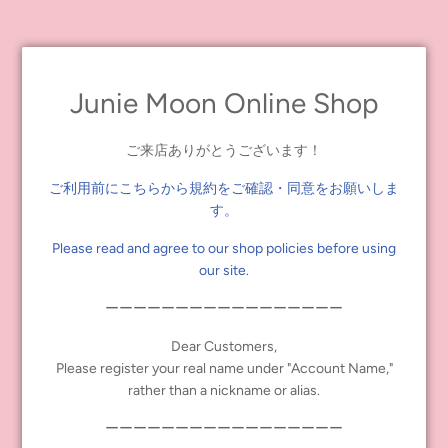
[Blythe handkerchief]
3 types
Fashion Choices / Momoiro No Hime / Creamy Cherry Sweetheart
Junie Moon Online Shop
Size: W 46.5cm x H 46.5cm
Material: 100% cotton
ご来店ありがとうございます！
**on a custom display card
Made in Japan
ご利用前にこちらから規約をご確認・同意をお願いしま
Price: 1,815 yen (1,650 yen excluding tax)
す。
Release date: Saturday, September 20, 2025 at noon
Please read and agree to our shop policies before using
our site.
Tags:
Blythe Goods
,
New
ーーーーーーーーーーーーーーーーー
Share
Tweet
Pin it
Dear Customers,
Please register your real name under "Account Name,"
rather than a nickname or alias.
PREVIOUS POST
NEXT POST
ーーーーーーーーーーーーーーーーー