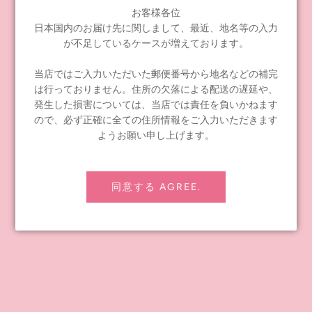
お客様各位
日本国内のお届け先に関しまして、最近、地名等の入力
が不足しているケースが増えております。
INFORMATION
当店ではご入力いただいた郵便番号から地名などの補完
は行っておりません。住所の欠落による配送の遅延や、
≪notice≫ About Global Shipping
発生した損害については、当店では責任を負いかねます
FAQ
ので、必ず正確に全ての住所情報をご入力いただきます
ようお願い申し上げます。
Contact Us
Shipping policy
Refund policy
同意する AGREE.
Privacy Policy
Legal notice
About Us
For companies wishing to wholesale
Junie Moon's Story