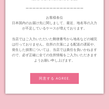
Share
Tweet
Pin it
ーーーーーーーーーーーーーーーーー
PREVIOUS POST
NEXT POST
お客様各位
日本国内のお届け先に関しまして、最近、地名等の入力
が不足しているケースが増えております。
当店ではご入力いただいた郵便番号から地名などの補完
は行っておりません。住所の欠落による配送の遅延や、
発生した損害については、当店では責任を負いかねます
INFORMATION
ので、必ず正確に全ての住所情報をご入力いただきます
≪notice≫ About Global Shipping
ようお願い申し上げます。
FAQ
Contact Us
同意する AGREE.
Shipping policy
Refund policy
Privacy Policy
Legal notice