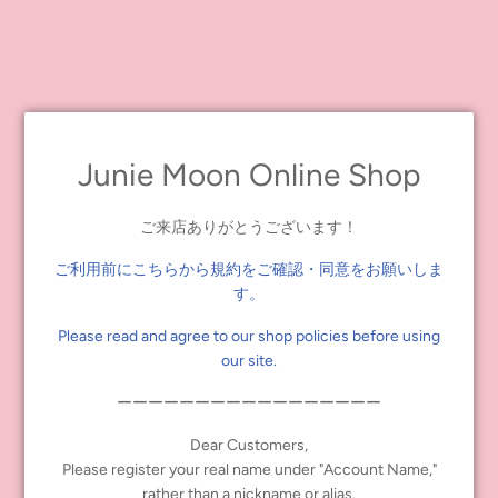
This comes with 8 clothing hangers!
There are sweet flower motifs on both ends and are a little bit
bigger to keep the clothing from slipping of the hanger.
The body is clear with pink accent flower motifs and the Blythe
logo.
Junie Moon Online Shop
Please be sure to remove all of the protective plastic sheets from
the surface of the acrylic before use.
ご来店ありがとうございます！
Take care when taking the parts out of the frame.
ご利用前にこちらから規約をご確認・同意をお願いしま
Blythe Acrylic Hanger Set
す。
Size: H 3.2 x W 5.8 cm
Please read and agree to our shop policies before using
1 sheet, 8 pieces total
our site.
Material: Acrylic
Made in China
ーーーーーーーーーーーーーーーーー
Release Date: December 11, 2021
Dear Customers,
Price: 1,320 JPY
Please register your real name under "Account Name,"
rather than a nickname or alias.