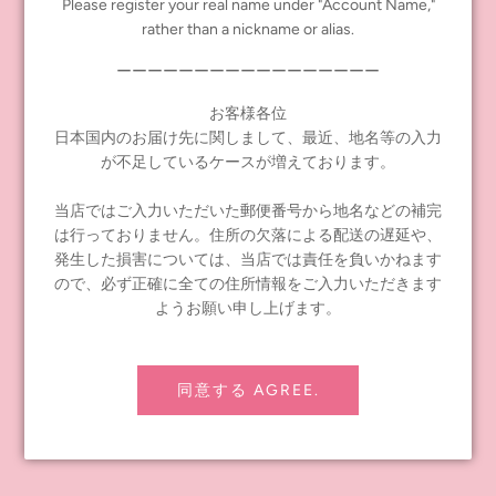
Please register your real name under "Account Name,"
30, 2021 (Thursday)
rather than a nickname or alias.
Share
Tweet
Pin it
ーーーーーーーーーーーーーーーーー
お客様各位
日本国内のお届け先に関しまして、最近、地名等の入力
PREVIOUS POST
NEXT POST
が不足しているケースが増えております。
当店ではご入力いただいた郵便番号から地名などの補完
は行っておりません。住所の欠落による配送の遅延や、
発生した損害については、当店では責任を負いかねます
ので、必ず正確に全ての住所情報をご入力いただきます
INFORMATION
ようお願い申し上げます。
≪notice≫ About Global Shipping
FAQ
同意する AGREE.
Contact Us
Shipping policy
Refund policy