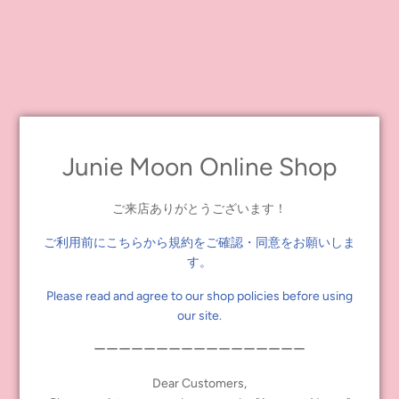
Of course, it's also recommended for those who are not new to
Blythe! Please take advantage of this limited opportunity.
[Neo Blythe Beginner's Set]
If you buy 1 Neo Blythe + 2 Dear Darling sets of your choice at the
Junie Moon Online Shop
same time, you can get 50% off for the 2 Dear Darling sets!
*The discount does not apply to Dear Darling items priced below
ご来店ありがとうございます！
1,500 yen (tax included).
ご利用前にこちらから規約をご確認・同意をお願いしま
*Only two items per doll are eligible for the discount, and the third
す。
and subsequent Dear Darlings are not eligible for the discount.
Please read and agree to our shop policies before using
[Target Neo Blythe]
our site.
Neo Blythe "Zanya Remembers"
ーーーーーーーーーーーーーーーーー
Neo Blythe "Plaid Parade"
Dear Customers,
Promo Duration: September 1, 2021 (Wednesday) - September