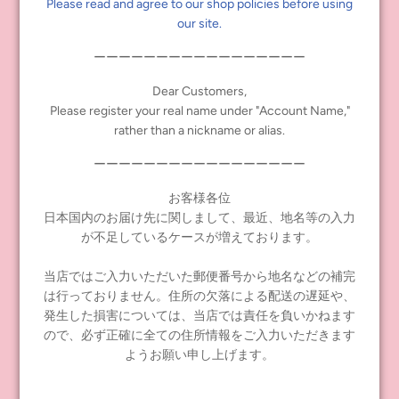
Please read and agree to our shop policies before using
our site.
ーーーーーーーーーーーーーーーーー
Dear Customers,
Please register your real name under "Account Name,"
rather than a nickname or alias.
Face type: Radiance Renewal
ーーーーーーーーーーーーーーーーー
Face color: Latte
Makeup: olive green eyeshadow, coral pink lips and blush
お客様各位
Eye color: Orange (front), dark green (right), pink (front), blue (left)
日本国内のお届け先に関しまして、最近、地名等の入力
Hair color: Brown
が不足しているケースが増えております。
Earrings: Yes, heart shaped
Nail polish: Red
当店ではご入力いただいた郵便番号から地名などの補完
Set includes: doll, dress, long camisole, head accessory, earrings, shorts,
は行っておりません。住所の欠落による配送の遅延や、
tights, shoes, stand
発生した損害については、当店では責任を負いかねます
ので、必ず正確に全ての住所情報をご入力いただきます
ようお願い申し上げます。
Pre-order Starts: April 6, 2021 JST