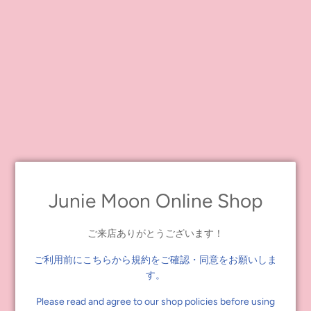
花柄とストライプの生地のとってもガーリーなワンピースです♪
スカートの裾に、波型のカットと縁取りを施したスカラップがポ
イント★
胸元にはホワイトのピコレースや丸いボタンを飾って、さりげな
く可愛さを演出。
インナーにTシャツやブラウスをコーディーネートしたり、サンド
レスとして涼しげに着こなすのもおすすめです。
タウンにもリゾートにも色々なシーンで幅広くファッションを楽
しんでくださいね。
Junie Moonプロデュース
Junie Moon Online Shop
ディアダーリン ファッション・フォー・ドールズ『裾スカラップ
ワンピース』
ご来店ありがとうございます！
全3種／ピンク、ブルー、イエロー
22cmドールサイズ（ネオサイズ）
ご利用前にこちらから規約をご確認・同意をお願いしま
セット内容：ワンピース
す。
パッケージ方法／台紙 OPP袋
Please read and agree to our shop policies before using
※ドール本体、小物は付属しません。