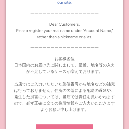
our site.
発売日：2019年3月9日（土） Junie Moon先行発売
ーーーーーーーーーーーーーーーーー
価格：3,200円＋税
Dear Customers,
Please register your real name under "Account Name,"
ご購入はこちら
rather than a nickname or alias.
ーーーーーーーーーーーーーーーーー
Tags:
blythe
,
Dear Darling
,
ディアダーリン
,
ドールファッションア
お客様各位
イテム
,
ブライス
日本国内のお届け先に関しまして、最近、地名等の入力
が不足しているケースが増えております。
Share
Tweet
Pin it
当店ではご入力いただいた郵便番号から地名などの補完
は行っておりません。住所の欠落による配送の遅延や、
PREVIOUS POST
NEXT POST
発生した損害については、当店では責任を負いかねます
ので、必ず正確に全ての住所情報をご入力いただきます
ようお願い申し上げます。