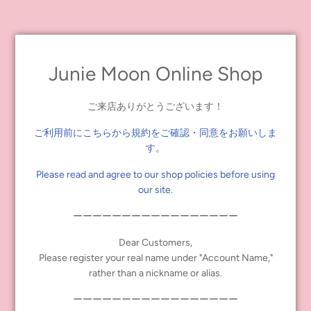
Junie Moon Online Shop
ご来店ありがとうございます！
ご利用前にこちらから規約をご確認・同意をお願いしま
す。
Please read and agree to our shop policies before using
ダブルポケットファイルは、A5サイズで、開くとA4サイズになり
our site.
ます。
ーーーーーーーーーーーーーーーーー
中面の両側にポケットがついているので、領収書や写真、細々し
た書類をすっきりと収納できます。
Dear Customers,
「キャプティベイト」はオデット レイク オブ ティアーズ＆テンハ
Please register your real name under "Account Name,"
ッピーメモリーズ、「グロリアス」はタイム・アフター・アリス
rather than a nickname or alias.
＆リーディングレディルーシー、「ラブリエスト」はクリアリ
ィ・クレア＆ユニコーンメイデンのセットです。
ーーーーーーーーーーーーーーーーー