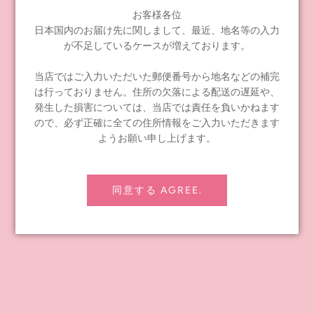
A5『ブライスA5ダブルポケットファイル2枚セット』
お客様各位
全3種／キャプティベイト、グロリアス、ラブリエスト
日本国内のお届け先に関しまして、最近、地名等の入力
サイズ：H31cm×W22cm
が不足しているケースが増えております。
素材：PP（ポリプロピレン）
日本製
当店ではご入力いただいた郵便番号から地名などの補完
は行っておりません。住所の欠落による配送の遅延や、
発売日：2020年5月23日（土）※CWC 直営店先行販売
発生した損害については、当店では責任を負いかねます
販売価格：750円＋税
ので、必ず正確に全ての住所情報をご入力いただきます
ようお願い申し上げます。
ご購入はこちら
同意する AGREE.
Tags:
blythe
,
stationary
,
グッズ
,
ステーショナリー
,
ブライス
Share
Tweet
Pin it
PREVIOUS POST
NEXT POST