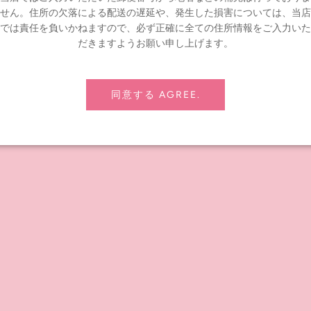
せん。住所の欠落による配送の遅延や、発生した損害については、当店
）
では責任を負いかねますので、必ず正確に全ての住所情報をご入力いた
す。
だきますようお願い申し上げます。
新宿店、オンラインショップ
同意する AGREE.
ませんか？！
むためのDIYキットが発売になります！
げちゃいましょう♪
買い上げいただくとハロウィンオリジナルフォトプロップスをプレゼント
洋服とフォトプロップスで楽しみましょう！