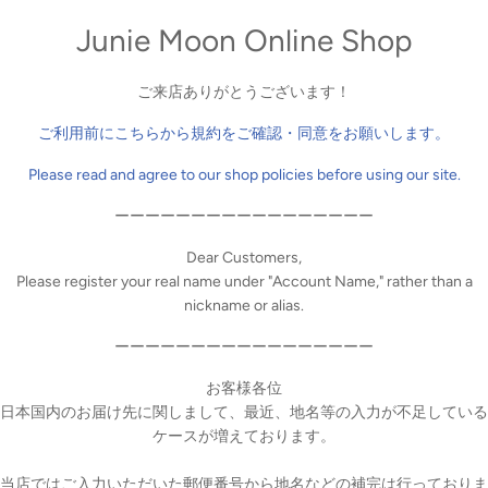
す。
Junie Moon Online Shop
新宿店、オンラインショップ
ご来店ありがとうございます！
ご利用前にこちらから規約をご確認・同意をお願いします。
Please read and agree to our shop policies before using our site.
ーーーーーーーーーーーーーーーーー
方にぴったりなセット販売を行います！
売でとってもお得になっていますのでぜひこの機会にお買い求めくださ
Dear Customers,
Please register your real name under "Account Name," rather than a
nickname or alias.
リン2点でディアダーリンが50%OFF
ーリンは対象外となります。
ーーーーーーーーーーーーーーーーー
お客様各位
 ティアーズ』
日本国内のお届け先に関しまして、最近、地名等の入力が不足している
ズ』
ケースが増えております。
』
当店ではご入力いただいた郵便番号から地名などの補完は行っておりま