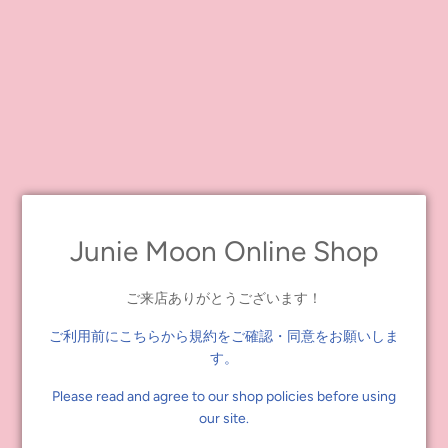
3等：ブライスハピネスボックスセット
当選番号【20032】【30186】
4等：ブライスアクリルハンガーセット
当選番号【40051】
下位賞：非売品缶バッジ＆ステッカーセット
当選番号【10092】【10121】【20090】【20100】
【30023】
【30123】【40088】【40110】【40132】
【40193】
Junie Moon Online Shop
ご当選された皆様おめでとうございます！
ご来店ありがとうございます！
商品はご購入いただいた店舗にて引き換えが可能となります。
ご利用前にこちらから規約をご確認・同意をお願いしま
【景品交換期間】2022年2月11日（金）～2月28（月）まで
す。
（代官山店での引き換えは2月27日（日）まで）
＊
景品の交換はポストカードを受け取った店舗でのみ可能です
。
Please read and agree to our shop policies before using
他の店舗では交換できかねますのでご注意ください。
our site.
＊景品交換時に当選番号の確認をいたしますのでポストカードを
必ずご持参ください。