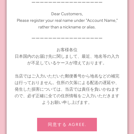
ーーーーーーーーーーーーーーーーー
＊オンラインショップ、ステイホームショッピングをご利用で当
選の場合は景品を発送させていただきます。
Dear Customers,
当店で当選された方へは2月8日に景品を発送させていただきまし
Please register your real name under "Account Name,"
た！
rather than a nickname or alias.
ーーーーーーーーーーーーーーーーー
Tags:
JMフェア
お客様各位
Share
Tweet
Pin it
日本国内のお届け先に関しまして、最近、地名等の入力
が不足しているケースが増えております。
当店ではご入力いただいた郵便番号から地名などの補完
PREVIOUS POST
NEXT POST
は行っておりません。住所の欠落による配送の遅延や、
発生した損害については、当店では責任を負いかねます
ので、必ず正確に全ての住所情報をご入力いただきます
ようお願い申し上げます。
INFORMATION
同意する AGREE.
≪notice≫ About Global Shipping