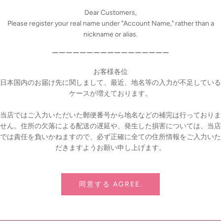
Dear Customers,
Please register your real name under "Account Name," rather than a
0 cm
nickname or alias.
ーーーーーーーーーーーーーーーーー
お客様各位
日本国内のお届け先に関しまして、最近、地名等の入力が不足している
ケースが増えております。
当店ではご入力いただいた郵便番号から地名などの補完は行っておりま
商品
せん。住所の欠落による配送の遅延や、発生した損害については、当店
では責任を負いかねますので、必ず正確に全ての住所情報をご入力いた
Pin it
だきますようお願い申し上げます。
同意する AGREE.