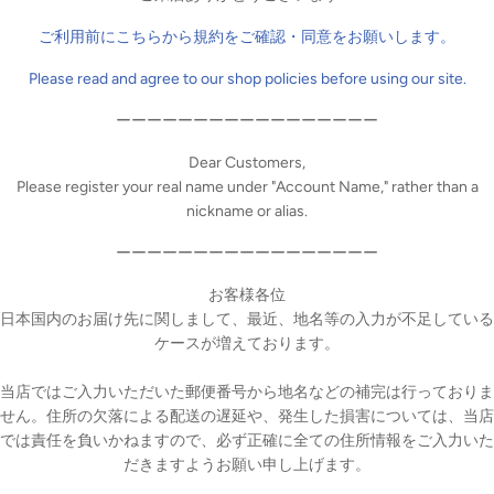
ご利用前にこちらから規約をご確認・同意をお願いします。
時計模様のワンピースとウサ耳付きカチューシャ、シルバーのストレー
Please read and agree to our shop policies before using our site.
には、クラシカルなデザインの時計のイラストをプリント！
リッジらしいデザインです。
ーーーーーーーーーーーーーーーーー
ールドカラーの懐中時計をアクセントにしています。
をたっぷり飾ったウサ耳カチューシャ、時計模様のハンドバッグ、ボー
Dear Customers,
Please register your real name under "Account Name," rather than a
nickname or alias.
リューション、フェイスカラーはフェア。
イルは前髪のあるストレートロングです。
ーーーーーーーーーーーーーーーーー
ープル、チークとリップはピンクです。
スペシャルカラーをセットしています。
お客様各位
日本国内のお届け先に関しまして、最近、地名等の入力が不足している
ケースが増えております。
ります。
は製品とは異なる場合がございます。
当店ではご入力いただいた郵便番号から地名などの補完は行っておりま
せん。住所の欠落による配送の遅延や、発生した損害については、当店
では責任を負いかねますので、必ず正確に全ての住所情報をご入力いた
税込み）
だきますようお願い申し上げます。