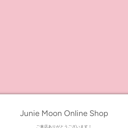
ん進んでいく。
って！
"
と言いたくなる瞬間は誰にでもあると思うの。
から、楽しみたい時。
Junie Moon Online Shop
、アーリッジが魔法のように時間を与えてくれる。
にしまっておくために必要な時間。
ご来店ありがとうございます！