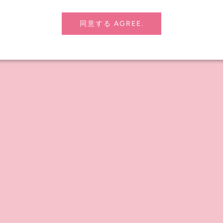
品
同意する AGREE.
Pin it
CONTENTS
Sig
Instagram
▼
Facebook
YouTube Channel
Blog-JP