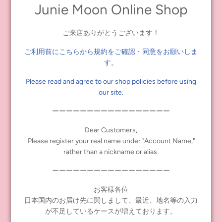
表紙
+12
ヶ月
+
プロフィールページ
Junie Moon Online Shop
日本製
販売価格：
1,650
円（税抜：
1,500
円）
発売日：
2025
年
9
月
20
日（土）正午～
ご来店ありがとうございます！
ご利用前にこちらから規約をご確認・同意をお願いしま
す。
Tags:
グッズ
,
ジェフリー・フルビマーリ
,
新商品
Please read and agree to our shop policies before using
Share
Tweet
Pin it
our site.
ーーーーーーーーーーーーーーーーー
PREVIOUS POST
NEXT POST
Dear Customers,
Please register your real name under "Account Name,"
rather than a nickname or alias.
ーーーーーーーーーーーーーーーーー
INFORMATION
お客様各位
日本国内のお届け先に関しまして、最近、地名等の入力
≪notice≫ About Global Shipping
が不足しているケースが増えております。