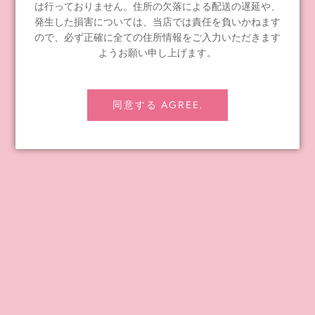
は行っておりません。住所の欠落による配送の遅延や、
発生した損害については、当店では責任を負いかねます
【販売方法】
ので、必ず正確に全ての住所情報をご入力いただきます
Junie Moon代官山店、堀江店、新宿店 限定販売です。
詳細は各店ブログをご確認ください。
ようお願い申し上げます。
●代官山店、堀江店、新宿店
予約販売日：2022年1月13日（木）～
同意する AGREE.
※準備数以上の人数が集まった場合は店頭で抽選となる場合が
ございます。
●オンラインショップ
取り扱い予定はございません。
ーーーーーーーーーーーーーーー
Junie Moon プレゼンツ メモリーオブトゥエンティーイヤーズ
スペシャルドールの最新情報はこちらをチェック！
↓↓↓↓↓
☆Dear Darling fashion for dolls
インスタグラム