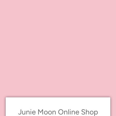
のみ販売されます。
オンラインショップでの販売予定はございません。
ーーーJunie Moon プレゼンツ メモリーズオブトゥエンティーイヤ
ーズとはーーー
ネオブライス20周年を記念したJunie Moonからみなさまへ贈るス
ペシャル企画です。
これまでのネオブライスからインスパイアされた新しいお洋服を
着たドールを数量限定で販売。（全12種予定）
お洋服のデザインと製作はJunie Moonのドール服ブランド「Dear
Darling fashion for dolls」が担当しています。
Dear Darling fashion for dollsのインスタグラムでは、制作過程やイ
メージ写真など最新情報を公開中です！
ぜひチェックしてくださいね♪
ーーーーーーーーーーーーーーー
Junie Moon プレゼンツ メモリーオブトゥエンティーイヤーズ「レ
ディレフロイ」
販売価格：28490円（税込み）
発売日：2022年1月28日（金）
Junie Moon Online Shop