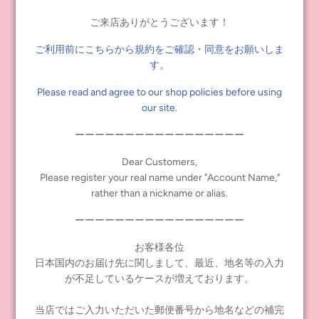
ご来店ありがとうございます！
ご利用前にこちらから規約をご確認・同意をお願いしま
す。
Please read and agree to our shop policies before using
our site.
ーーーーーーーーーーーーーーーーー
Dear Customers,
Please register your real name under "Account Name,"
rather than a nickname or alias.
ーーーーーーーーーーーーーーーーー
【セット内容】
ドール、ドレス、パニエ、花冠、チョーカー、タイツ、靴、スタ
お客様各位
ンド、ショーツ、キャミソール
日本国内のお届け先に関しまして、最近、地名等の入力
が不足しているケースが増えております。
※キャミソールの上からドレスは着用できません。
当店ではご入力いただいた郵便番号から地名などの補完
ーーーーーーーーーーーーーーー