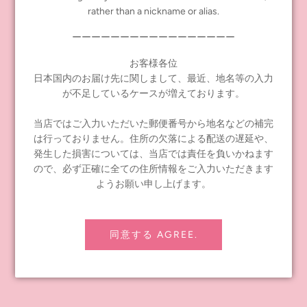
確認の為ご連絡を差し上げる場合があり、ご連絡が取れない際は
rather than a nickname or alias.
キャンセルとなります。
ーーーーーーーーーーーーーーーーー
●当店での販売は商品数を確保した上での販売となります。
発売日より順次出荷を行いますので、お届けは発売日以降となり
お客様各位
ます。ご理解いただいたうえでご注文ください。
日本国内のお届け先に関しまして、最近、地名等の入力
が不足しているケースが増えております。
また、オンラインショップのお問い合わせフォーム以外からのお
問い合わせには対応できません。ご不明な点がある場合は、お問
当店ではご入力いただいた郵便番号から地名などの補完
い合わせフォームからお問い合わせください。
は行っておりません。住所の欠落による配送の遅延や、
お問い合わせには順次対応しておりますが、回答にお時間がかか
発生した損害については、当店では責任を負いかねます
る場合がございますので、余裕をもってお問い合わせください。
ので、必ず正確に全ての住所情報をご入力いただきます
ようお願い申し上げます。
※商品の対象年齢は15歳以上となります。 対象年齢以下のお子様
の場合は保護者の同意の上でお申し込み、ご購入ください。 万が
一の事故につきまして当社では責任を負えかねますので予めご理
解ください。
同意する AGREE.
Tags:
ネオブライス
,
ラブリーキャサリンズコーナー
,
販売方法