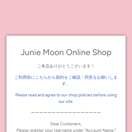
※お届け日ではございません。
※メールの配信は当日夕方以降になる可能性がございますのでご
了承ください。個別でのお問い合わせには対応いたしかねます。
※メーカー都合で発売日が変更になる場合、ご予約のお客様へは
メールでのお知らせを行います。必ず当店からのメールを受け取
りただけるように設定をお願いたします。なおメールをお受け取
りいただけず発生したトラブルには対処いたしかねますのでご了
Junie Moon Online Shop
承ください。
【注意事項】
ご来店ありがとうございます！
●お申込みはおひとり様1体・同一住所2体までとさせていただきま
ご利用前にこちらから規約をご確認・同意をお願いしま
す。複数のご購入・お申し込みをされた場合はどちらのお申し込
みも無効となります。
す。
Please read and agree to our shop policies before using
●ご本人様名義以外のカードのご利用は一律でお断りしておりま
our site.
す。
注文が完了していても確認次第キャンセルとなります。
ーーーーーーーーーーーーーーーーー
●配送先住所は日本語（日本へ発送の場合）もしくは英語（海外へ
Dear Customers,
発送の場合）で正しくご入力ください。
Please register your real name under "Account Name,"