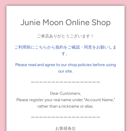
発売です。20周年のロゴがアクセントになっているグッズです★
※こちらの商品は当店での単品の取り扱いはございません。
Junie Moon Online Shop
Read more
ご来店ありがとうございます！
ギャラリー抽選販売
申し込みに関する注意事項
ご利用前にこちらから規約をご確認・同意をお願いしま
February 27, 2021
す。
Please read and agree to our shop policies before using
ギャラリー抽選販売へお申し込みの注意事項です。 お申し込みを
our site.
される前にこちらのページをよくご確認ください。
ーーーーーーーーーーーーーーーーー
Read more
Dear Customers,
Please register your real name under "Account Name,"
rather than a nickname or alias.
ーーーーーーーーーーーーーーーーー
お客様各位