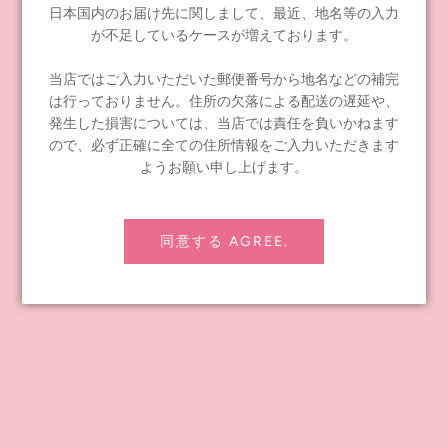
日本国内のお届け先に関しまして、最近、地名等の入力
が不足しているケースが増えております。
当店ではご入力いただいた郵便番号から地名などの補完
は行っておりません。住所の欠落による配送の遅延や、
発生した損害については、当店では責任を負いかねます
ので、必ず正確に全ての住所情報をご入力いただきます
ようお願い申し上げます。
同意する AGREE.
TOPSHOP限定ネオブライス『ザンニャリメンバーズ』イ
ラストの発表です。
February 26, 2021
大好きな人たちと過ごしたこれまでの時間は、いつもハッピーな